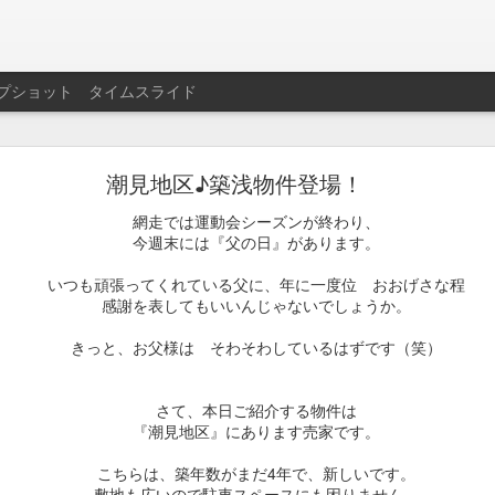
プショット
タイムスライド
潮見地区♪築浅物件登場！
せていただきます。
網走では運動会シーズンが終わり、
今週末には『父の日』があります。
投稿時刻
25th January 2024
、投稿者
ファン
さん
いつも頑張ってくれている父に、年に一度位 おおげさな程
感謝を表してもいいんじゃないでしょうか。
きっと、お父様は そわそわしているはずです（笑）
0
コメントを追加
さて、本日ご紹介する物件は
『潮見地区』にあります売家です。
こちらは、築年数がまだ4年で、新しいです。
年末年始休業のお知らせ
敷地も広いので駐車スペースにも困りません。