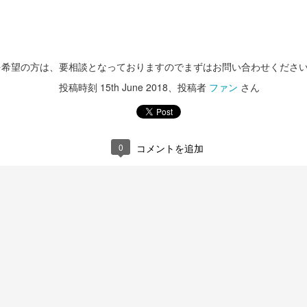
願い申し上げます。
投稿時刻
26th December 2023
、投稿者
ファン
さん
を希望の方は、要相談となっておりますのでまずはお問い合わせくださ
投稿時刻
15th June 2018
、投稿者
ファン
さん
0
コメントを追加
0
コメントを追加