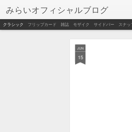
みらいオフィシャルブログ
クラシック
フリップカード
雑誌
モザイク
サイドバー
スナッ
JAN
JUN
本日、悪天候により
25
15
誠に勝手ながら休業さ
DEC