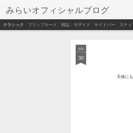
みらいオフィシャルブログ
クラシック
フリップカード
雑誌
モザイク
サイドバー
スナッ
JAN
JUL
本日、悪天候により
25
30
誠に勝手ながら休業さ
天候に
DEC