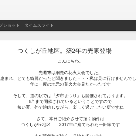
プショット
タイムスライド
つくしが丘地区。築2年の売家登場
せていただきます。
こんにちわ。
投稿時刻
先週末は網走の花火大会でした。
25th January 2024
、投稿者
ファン
さん
も恵まれ、とても綺麗だったと聞きました・・・私は見に行けませんで
年に一度の地元の花火大会見たかったです
そして、道の駅では『夕市まつり』も開催されております。
0
コメントを追加
8/1まで開催されているということですので
短い夏、外で焼肉しながら、楽しく過ごしたい所ですね
さて、本日ご紹介させて頂く物件は
つくしが丘地区 2017年に建てられた一軒家です
年末年始休業のお知らせ
まだ築年数が浅く、収納も多いです。