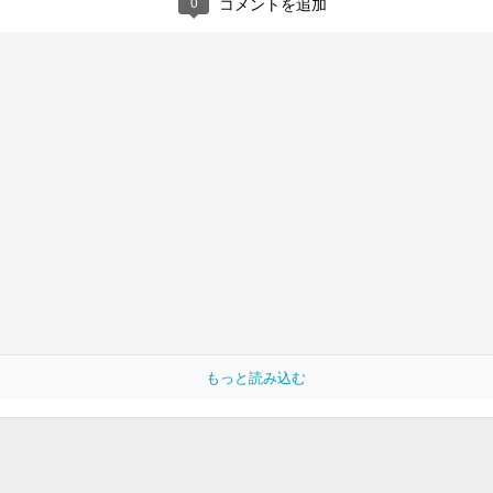
0
コメントを追加
願い申し上げます。
投稿時刻
26th December 2023
、投稿者
ファン
さん
0
コメントを追加
もっと読み込む