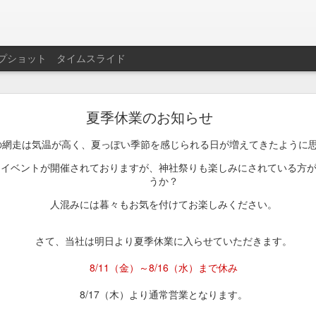
プショット
タイムスライド
夏季休業のお知らせ
せていただきます。
網走は気温が高く、夏っぽい季節を感じられる日が増えてきたように
なイベントが開催されておりますが、神社祭りも楽しみにされている方
投稿時刻
25th January 2024
、投稿者
ファン
さん
うか？
人混みには暮々もお気を付けてお楽しみください。
0
コメントを追加
さて、当社は明日より夏季休業に入らせていただきます。
8/11（金）～8/16（水）まで休み
8/17（木）より通常営業となります。
年末年始休業のお知らせ