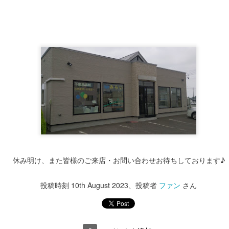
ころ5日となりました。
り厚く御礼申し上げます。
休み明け、また皆様のご来店・お問い合わせお待ちしております♪
すが弊社では
令和5年12月28日～令和6年1月4日
の間
投稿時刻
10th August 2023
、投稿者
ファン
さん
いただきます。