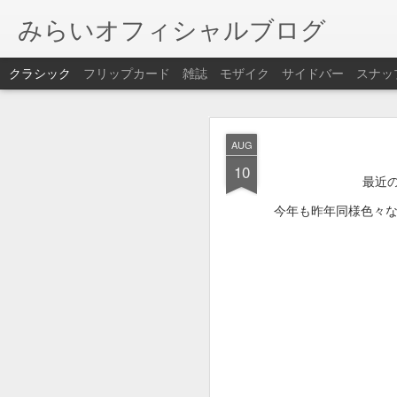
みらいオフィシャルブログ
クラシック
フリップカード
雑誌
モザイク
サイドバー
スナッ
JAN
AUG
本日、悪天候により
25
10
誠に勝手ながら休業さ
最近の
今年も昨年同様色々
DEC